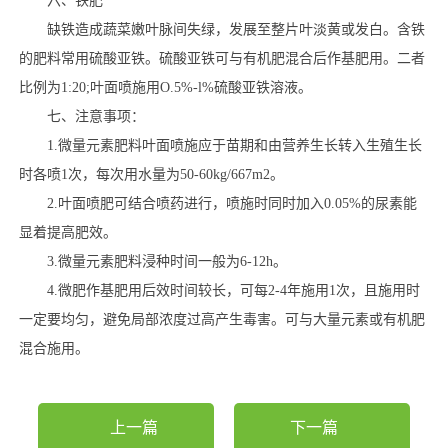
六、铁肥
缺铁造成蔬菜嫩叶脉间失绿，发展至整片叶淡黄或发白。含铁
的肥料常用硫酸亚铁。硫酸亚铁可与有机肥混合后作基肥用。二者
比例为1:20;叶面喷施用O.5%-l%硫酸亚铁溶液。
七、注意事项：
1.微量元素肥料叶面喷施应于苗期和由营养生长转入生殖生长
时各喷1次，每次用水量为50-60kg/667m2。
2.叶面喷肥可结合喷药进行，喷施时同时加入0.05%的尿素能
显着提高肥效。
3.微量元素肥料浸种时间一般为6-12h。
4.微肥作基肥用后效时间较长，可每2-4年施用1次，且施用时
一定要均匀，避免局部浓度过高产生毒害。可与大量元素或有机肥
混合施用。
上一篇
下一篇