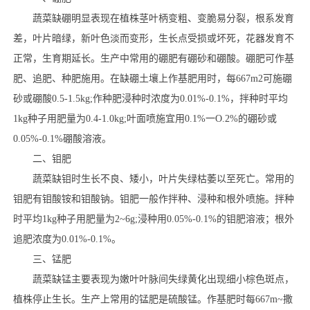
蔬菜缺硼明显表现在植株茎叶柄变粗、变脆易分裂，根系发育
差，叶片暗绿，新叶色淡而变形，生长点受损或坏死，花器发育不
正常，生育期延长。生产中常用的硼肥有硼砂和硼酸。硼肥可作基
肥、追肥、种肥施用。在缺硼土壤上作基肥用时，每667m2可施硼
砂或硼酸0.5-1.5kg;作种肥浸种时浓度为0.01%-0.1%，拌种时平均
1kg种子用肥量为0.4-1.0kg;叶面喷施宜用0.1%一O.2%的硼砂或
0.05%-0.1%硼酸溶液。
二、钼肥
蔬菜缺钼时生长不良、矮小，叶片失绿枯萎以至死亡。常用的
钼肥有钼酸铵和钼酸钠。钼肥一般作拌种、浸种和根外喷施。拌种
时平均1kg种子用肥量为2~6g;浸种用0.05%-0.1%的钼肥溶液；根外
追肥浓度为0.01%-0.1%。
三、锰肥
蔬菜缺锰主要表现为嫩叶叶脉间失绿黄化出现细小棕色斑点，
植株停止生长。生产上常用的锰肥是硫酸锰。作基肥时每667m~撒