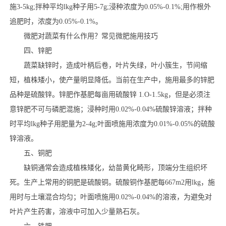
施3-5kg;拌种平均lkg种子用5-7g;浸种浓度为0.05%-0.1%;用作根外
追肥时，浓度为0.05%-0.1%。
微肥对蔬菜有什么作用？常见微肥施用技巧
四、锌肥
蔬菜缺锌时，造成叶柄后卷，叶片失绿，叶小簇生，节间缩
短，植株矮小，使产量明显降低。当前在生产中，施用最多的锌肥
品种是硫酸锌。锌肥作基肥每亩用硫酸锌 1.O-1.5kg，但是必须注
意锌肥不可与磷肥混施；浸种时用0.02%-0.04%硫酸锌溶液；拌种
时平均lkg种子用肥量为2-4g;叶面喷施用浓度为0.01%-0.05%的硫酸
锌溶液。
五、铜肥
缺铜通常会造成植株矮化，幼苗黄化畸形，顶端分生组织坏
死。生产上常用的铜肥是硫酸铜。硫酸铜作基肥每667m2用lkg，施
用时与土壤混合均匀；叶面喷施用0.02%-0.04%的溶液，为避免对
叶片产生药害，溶液中可加入少量熟石灰。