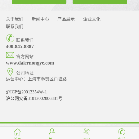
关于我们
新闻中心
产品展示
企业文化
联系我们
联系我们
400-845-8887
官方网站
www.daiernongye.com
公司地址
运营中心：上海市奉贤区肖塘路
沪ICP备20013354号-1
沪公网安备31012002006881号