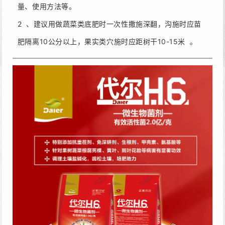
量
、使用方法等。
2 、建议用做蔬菜类底肥时一次性撒施深翻，沟施时应苗
肥隔离10公分以上，果实类穴
施时应距树干10-15米 。