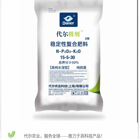
代尔
代尔农业，服务全球——致力于高科技产品！