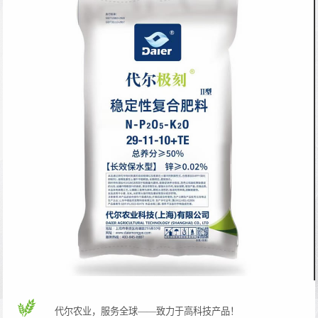
代尔
代尔农业，服务全球——致力于高科技产品！